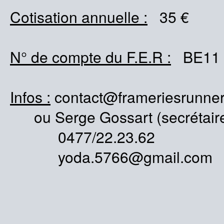
Cotisation annuelle :
35 €
N° de compte du F.E.R :
BE11 0
Infos :
contact@frameriesrunner
ou Serge Gossart (secrétair
0477/22.23.62
yoda.5766@gmail.com